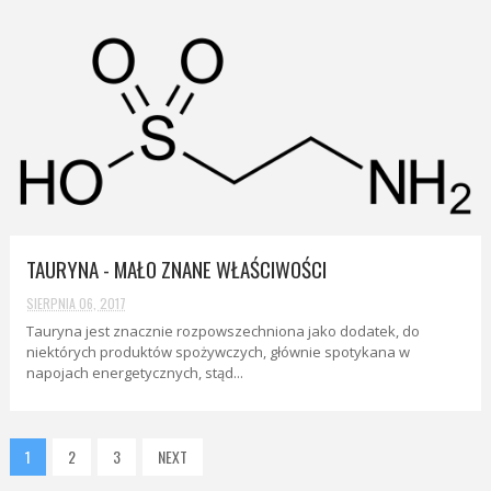
TAURYNA - MAŁO ZNANE WŁAŚCIWOŚCI
SIERPNIA 06, 2017
Tauryna jest znacznie rozpowszechniona jako dodatek, do
niektórych produktów spożywczych, głównie spotykana w
napojach energetycznych, stąd...
1
2
3
NEXT