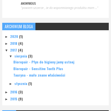
ANONYMOUS
"powiem szczerze , że do wspomnianego produktu mam ..."
ARCHIWUM BLOGA
2020
(1)
►
2018
(4)
►
2017
(4)
▼
sierpnia
(3)
▼
Biorepair - Płyn do higieny jamy ustnej
Biorepair - Sensitive Teeth Plus
Tauryna - mało znane właściwości
stycznia
(1)
►
2016
(3)
►
2015
(9)
►