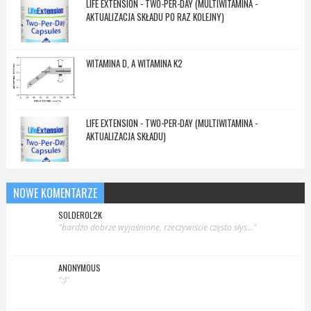
LIFE EXTENSION - TWO-PER-DAY (MULTIWITAMINA -
AKTUALIZACJA SKŁADU PO RAZ KOLEJNY)
WITAMINA D, A WITAMINA K2
LIFE EXTENSION - TWO-PER-DAY (MULTIWITAMINA -
AKTUALIZACJA SKŁADU)
NOWE KOMENTARZE
SOLDEROL2K
"bardzo dobrze wyjaśnione, rzeczywiście często słys..."
ANONYMOUS
":)"