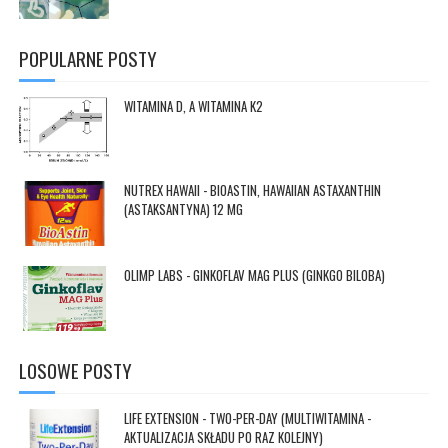
POPULARNE POSTY
//MODYFIKOWANO DODANO / USUNIĘTO -- (DATA:POST.FEATUREDIMAGE.ISRESIZABLE ? RESIZEIMAGE(DATA:POST.FEATUREDIMAGE, 500, "1:1") : )
WITAMINA D, A WITAMINA K2
//MODYFIKOWANO DODANO / USUNIĘTO -- (DATA:POST.FEATUREDIMAGE.ISRESIZABLE ? RESIZEIMAGE(DATA:POST.FEATUREDIMAGE, 500, "1:1") : )
NUTREX HAWAII - BIOASTIN, HAWAIIAN ASTAXANTHIN
(ASTAKSANTYNA) 12 MG
//MODYFIKOWANO DODANO / USUNIĘTO -- (DATA:POST.FEATUREDIMAGE.ISRESIZABLE ? RESIZEIMAGE(DATA:POST.FEATUREDIMAGE, 500, "1:1") : )
OLIMP LABS - GINKOFLAV MAG PLUS (GINKGO BILOBA)
LOSOWE POSTY
LIFE EXTENSION - TWO-PER-DAY (MULTIWITAMINA -
AKTUALIZACJA SKŁADU PO RAZ KOLEJNY)