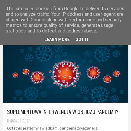
SUPLEMENTOWE SZALEŃSTWO
This site uses cookies from Google to deliver its services
and to analyze traffic. Your IP address and user-agent are
shared with Google along with performance and security
metrics to ensure quality of service, generate usage
statistics, and to detect and address abuse.
LEARN MORE
GOT IT
SUPLEMENTOWA INTERWENCJA W OBLICZU PANDEMII?
MARCA 31, 2020
Ostatnio jesteśmy świadkami pandemii związanej z