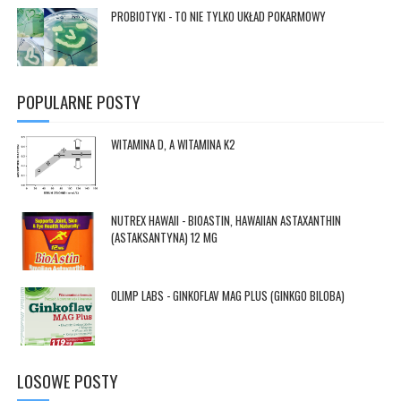
PROBIOTYKI - TO NIE TYLKO UKŁAD POKARMOWY
POPULARNE POSTY
//MODYFIKOWANO DODANO / USUNIĘTO -- (DATA:POST.FEATUREDIMAGE.ISRESIZABLE ? RESIZEIMAGE(DATA:POST.FEATUREDIMAGE, 500, "1:1") : )
WITAMINA D, A WITAMINA K2
//MODYFIKOWANO DODANO / USUNIĘTO -- (DATA:POST.FEATUREDIMAGE.ISRESIZABLE ? RESIZEIMAGE(DATA:POST.FEATUREDIMAGE, 500, "1:1") : )
NUTREX HAWAII - BIOASTIN, HAWAIIAN ASTAXANTHIN
(ASTAKSANTYNA) 12 MG
//MODYFIKOWANO DODANO / USUNIĘTO -- (DATA:POST.FEATUREDIMAGE.ISRESIZABLE ? RESIZEIMAGE(DATA:POST.FEATUREDIMAGE, 500, "1:1") : )
OLIMP LABS - GINKOFLAV MAG PLUS (GINKGO BILOBA)
LOSOWE POSTY