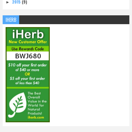
2015
(9)
►
IHERB