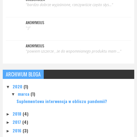
"bardzo dobrze wyjaśnione, rzeczywiście często słys..."
ANONYMOUS
":)"
ANONYMOUS
"powiem szczerze , że do wspomnianego produktu mam ..."
ARCHIWUM BLOGA
2020
(1)
▼
marca
(1)
▼
Suplementowa interwencja w obliczu pandemii?
2018
(4)
►
2017
(4)
►
2016
(3)
►