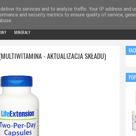
STWO
NAUKOWO O SUPLEMENTACH
eliver its services and to analyze traffic. Your IP address and 
ormance and security metrics to ensure quality of service, gen
abuse.
MINY
MINERAŁY
FAC
 (MULTIWITAMINA - AKTUALIZACJA SKŁADU)
POP