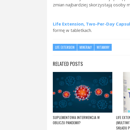
zmian najbardziej skorzystają osoby 
Life Extension, Two-Per-Day Capsul
formę w tabletkach.
LIFE EXTENSION
MINERAŁY
WITAMINY
RELATED POSTS
SUPLEMENTOWA INTERWENCJA W
LIFE EXT
OBLICZU PANDEMII?
(MULTIWI
SKŁADU P