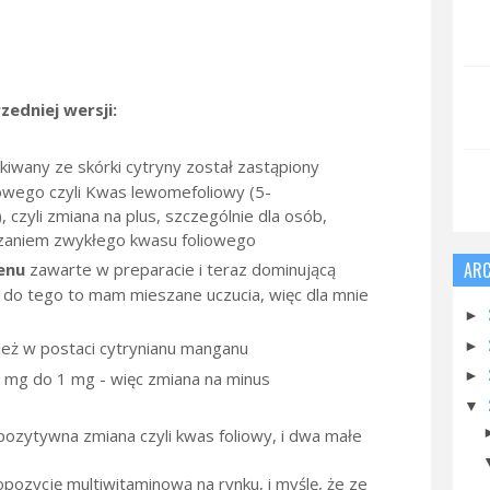
edniej wersji:
iwany ze skórki cytryny został zastąpiony
owego czyli Kwas lewomefoliowy (5-
 czyli zmiana na plus, szczególnie dla osób,
zaniem zwykłego kwasu foliowego
AR
lenu
zawarte w preparacie i teraz dominującą
o do tego to mam mieszane uczucia, więc dla mnie
►
eż w postaci cytrynianu manganu
►
►
2 mg do 1 mg - więc zmiana na minus
▼
 pozytywna zmiana czyli kwas foliowy, i dwa małe
opozycję multiwitaminową na rynku, i myślę, że ze