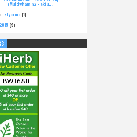
(Multiwitamina - aktu...
stycznia
(1)
►
2015
(9)
RB