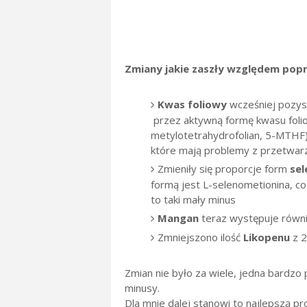
Zmiany jakie zaszły względem poprz
Kwas foliowy
wcześniej pozysk
przez aktywną formę kwasu foli
metylotetrahydrofolian, 5-MTHF),
które mają problemy z przetwar
Zmieniły się proporcje form
se
formą jest L-selenometionina, c
to taki mały minus
Mangan
teraz występuje równi
Zmniejszono ilość
Likopenu
z 
Zmian nie było za wiele, jedna bardzo
minusy.
Dla mnie dalej stanowi to najlepszą pr