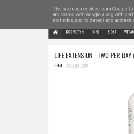
SUPLEMENTOWE SZALEŃ
This site uses cookies from Google to d
are shared with Google along with perf
statistics, and to detect and address 
KOSMETYKI
INNE
ZIOŁA
WITA
LIFE EXTENSION - TWO-PER-DAY
GEEM
LIPCA 09, 2016