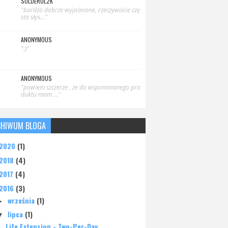
SOLDEROL2K
"bardzo dobrze wyjaśnione, rzeczywiście czę
sto słys..."
ANONYMOUS
":)"
ANONYMOUS
"powiem szczerze , że do wspomnianego pro
duktu mam ..."
CHIWUM BLOGA
2020
(1)
2018
(4)
2017
(4)
2016
(3)
września
(1)
►
lipca
(1)
▼
Life Extension - Two-Per-Day