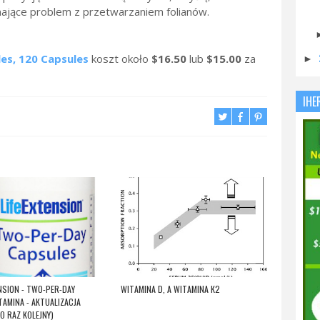
mające problem z przetwarzaniem folianów.
es, 120 Capsules
koszt około
$16.50
lub
$15.00
za
►
IHE
ENSION - TWO-PER-DAY
WITAMINA D, A WITAMINA K2
TAMINA - AKTUALIZACJA
O RAZ KOLEJNY)