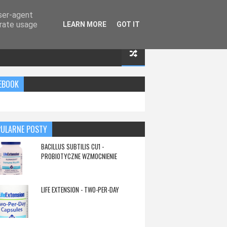
user-agent
erate usage
LEARN MORE
GOT IT
EBOOK
ULARNE POSTY
BACILLUS SUBTILIS CU1 -
PROBIOTYCZNE WZMOCNIENIE
LIFE EXTENSION - TWO-PER-DAY