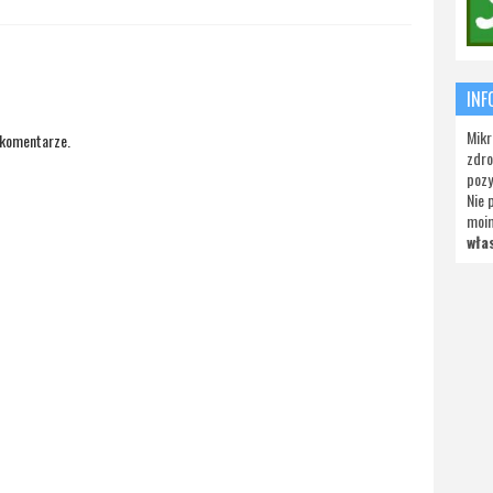
INF
Mikr
 komentarze.
zdro
pozy
Nie 
moi
wła